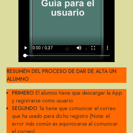
RESUMEN DEL PROCESO DE DAR DE ALTA UN
ALUMNO
PRIMERO
El alumno tiene que descargar la App
y registrarse como usuario
SEGUNDO
Te tiene que comunicar el correo
que ha usado para dicho registro (Nota: el
error más común es equivocarse al comunicar
el correo)