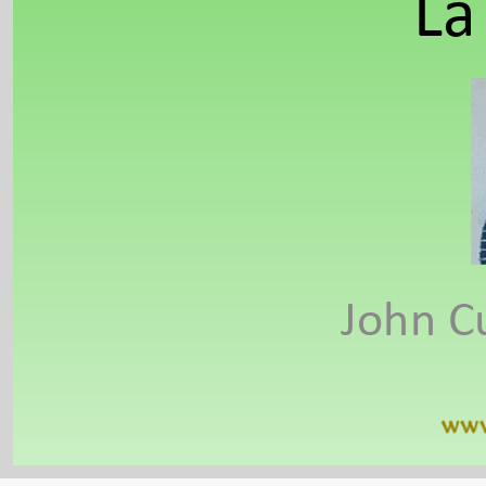
La
John C